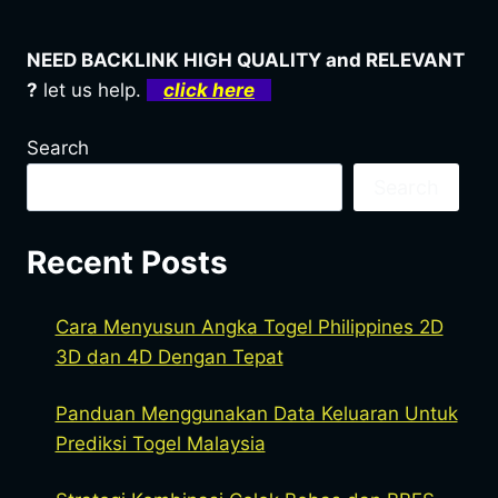
NEED BACKLINK HIGH QUALITY and RELEVANT
?
let us help.
click here
Search
Search
Recent Posts
Cara Menyusun Angka Togel Philippines 2D
3D dan 4D Dengan Tepat
Panduan Menggunakan Data Keluaran Untuk
Prediksi Togel Malaysia