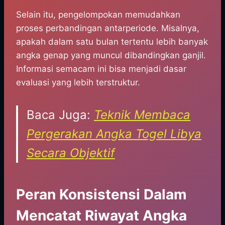
Selain itu, pengelompokan memudahkan
proses perbandingan antarperiode. Misalnya,
apakah dalam satu bulan tertentu lebih banyak
angka genap yang muncul dibandingkan ganjil.
Informasi semacam ini bisa menjadi dasar
evaluasi yang lebih terstruktur.
Baca Juga:
Teknik Membaca
Pergerakan Angka Togel Libya
Secara Objektif
Peran Konsistensi Dalam
Mencatat Riwayat Angka