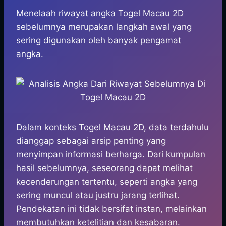
h
a
e
e
k
i
h
a
c
s
l
y
n
a
Menelaah riwayat angka Togel Macau 2D
t
e
s
e
p
e
r
sebelumnya merupakan langkah awal yang
s
b
e
g
e
e
sering digunakan oleh banyak pengamat
A
o
n
r
angka.
p
o
g
a
p
k
e
m
r
Dalam konteks Togel Macau 2D, data terdahulu
dianggap sebagai arsip penting yang
menyimpan informasi berharga. Dari kumpulan
hasil sebelumnya, seseorang dapat melihat
kecenderungan tertentu, seperti angka yang
sering muncul atau justru jarang terlihat.
Pendekatan ini tidak bersifat instan, melainkan
membutuhkan ketelitian dan kesabaran.