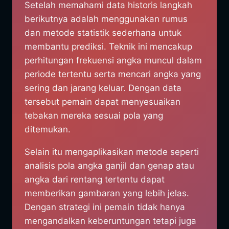
Setelah memahami data historis langkah
berikutnya adalah menggunakan rumus
dan metode statistik sederhana untuk
membantu prediksi. Teknik ini mencakup
perhitungan frekuensi angka muncul dalam
periode tertentu serta mencari angka yang
sering dan jarang keluar. Dengan data
tersebut pemain dapat menyesuaikan
tebakan mereka sesuai pola yang
ditemukan.
Selain itu mengaplikasikan metode seperti
analisis pola angka ganjil dan genap atau
angka dari rentang tertentu dapat
memberikan gambaran yang lebih jelas.
Dengan strategi ini pemain tidak hanya
mengandalkan keberuntungan tetapi juga