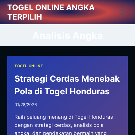
Skip
TOGEL ONLINE ANGKA
to
TERPILIH
content
Analisis Angka
TOGEL ONLINE
Strategi Cerdas Menebak
Pola di Togel Honduras
01/28/2026
Raih peluang menang di Togel Honduras
dengan strategi cerdas, analisis pola
angka, dan pendekatan bermain yang