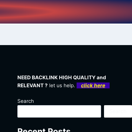
NEED BACKLINK HIGH QUALITY and
RELEVANT ?
let us help.
click here
Search
Search
Recent Posts