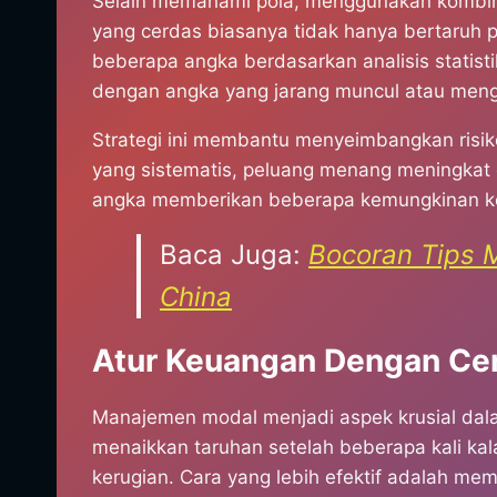
Selain memahami pola, menggunakan kombinas
yang cerdas biasanya tidak hanya bertaruh
beberapa angka berdasarkan analisis statist
dengan angka yang jarang muncul atau meng
Strategi ini membantu menyeimbangkan ris
yang sistematis, peluang menang meningkat 
angka memberikan beberapa kemungkinan k
Baca Juga:
Bocoran Tips 
China
Atur Keuangan Dengan Ce
Manajemen modal menjadi aspek krusial dala
menaikkan taruhan setelah beberapa kali kala
kerugian. Cara yang lebih efektif adalah m