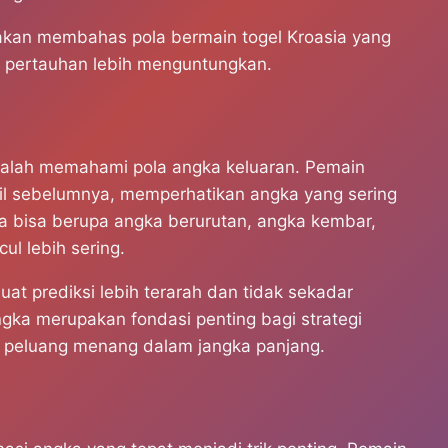
kan membahas pola bermain togel Kroasia yang
ar pertauhan lebih menguntungkan.
dalah memahami pola angka keluaran. Pemain
il sebelumnya, memperhatikan angka yang sering
gka bisa berupa angka berurutan, angka kembar,
ul lebih sering.
t prediksi lebih terarah dan tidak sekadar
gka merupakan fondasi penting bagi strategi
n peluang menang dalam jangka panjang.