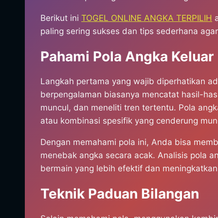
Berikut ini
TOGEL ONLINE ANGKA TERPILIH
a
paling sering sukses dan tips sederhana ag
Pahami Pola Angka Keluar
Langkah pertama yang wajib diperhatikan a
berpengalaman biasanya mencatat hasil-has
muncul, dan meneliti tren tertentu. Pola an
atau kombinasi spesifik yang cenderung munc
Dengan memahami pola ini, Anda bisa membua
menebak angka secara acak. Analisis pola an
bermain yang lebih efektif dan meningkatka
Teknik Paduan Bilangan