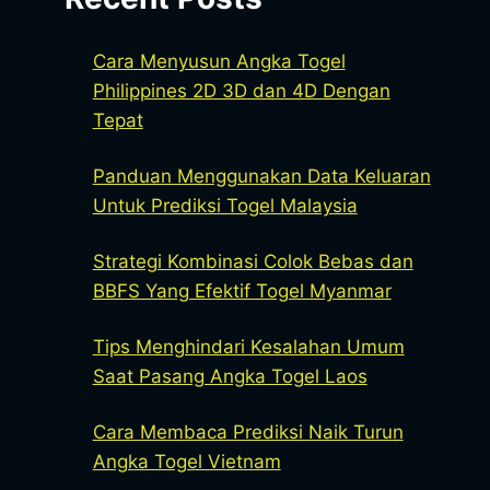
Cara Menyusun Angka Togel
Philippines 2D 3D dan 4D Dengan
Tepat
Panduan Menggunakan Data Keluaran
Untuk Prediksi Togel Malaysia
Strategi Kombinasi Colok Bebas dan
BBFS Yang Efektif Togel Myanmar
Tips Menghindari Kesalahan Umum
Saat Pasang Angka Togel Laos
Cara Membaca Prediksi Naik Turun
Angka Togel Vietnam