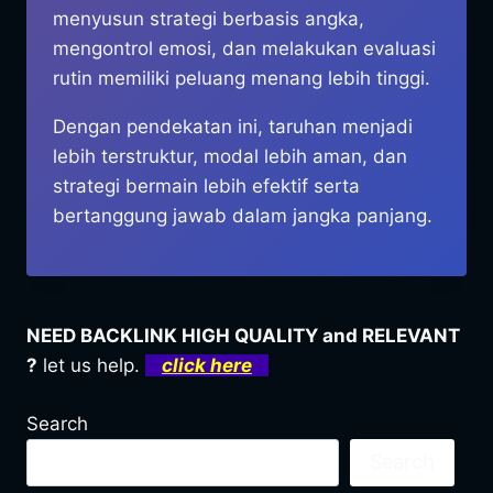
menyusun strategi berbasis angka,
mengontrol emosi, dan melakukan evaluasi
rutin memiliki peluang menang lebih tinggi.
Dengan pendekatan ini, taruhan menjadi
lebih terstruktur, modal lebih aman, dan
strategi bermain lebih efektif serta
bertanggung jawab dalam jangka panjang.
NEED BACKLINK HIGH QUALITY and RELEVANT
?
let us help.
click here
Search
Search