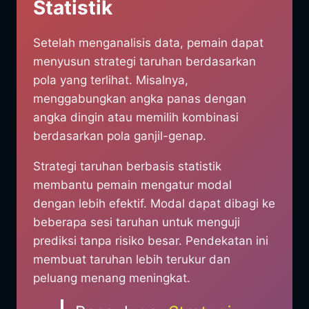
Statistik
Setelah menganalisis data, pemain dapat
menyusun strategi taruhan berdasarkan
pola yang terlihat. Misalnya,
menggabungkan angka panas dengan
angka dingin atau memilih kombinasi
berdasarkan pola ganjil-genap.
Strategi taruhan berbasis statistik
membantu pemain mengatur modal
dengan lebih efektif. Modal dapat dibagi ke
beberapa sesi taruhan untuk menguji
prediksi tanpa risiko besar. Pendekatan ini
membuat taruhan lebih terukur dan
peluang menang meningkat.