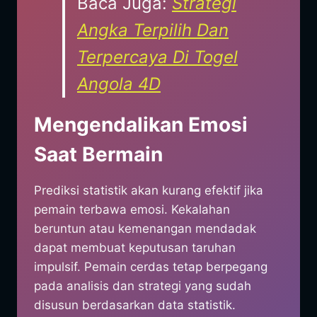
Baca Juga:
Strategi
Angka Terpilih Dan
Terpercaya Di Togel
Angola 4D
Mengendalikan Emosi
Saat Bermain
Prediksi statistik akan kurang efektif jika
pemain terbawa emosi. Kekalahan
beruntun atau kemenangan mendadak
dapat membuat keputusan taruhan
impulsif. Pemain cerdas tetap berpegang
pada analisis dan strategi yang sudah
disusun berdasarkan data statistik.