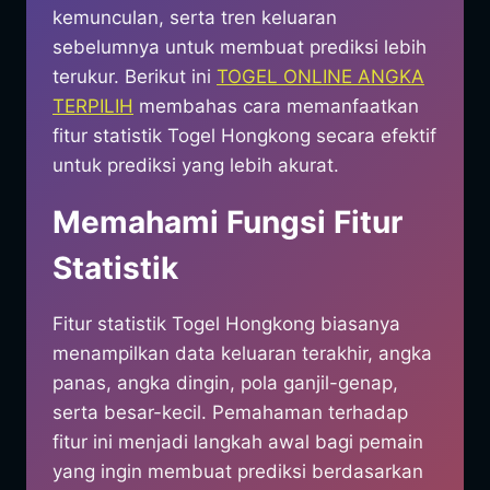
kemunculan, serta tren keluaran
sebelumnya untuk membuat prediksi lebih
terukur. Berikut ini
TOGEL ONLINE ANGKA
TERPILIH
membahas cara memanfaatkan
fitur statistik Togel Hongkong secara efektif
untuk prediksi yang lebih akurat.
Memahami Fungsi Fitur
Statistik
Fitur statistik Togel Hongkong biasanya
menampilkan data keluaran terakhir, angka
panas, angka dingin, pola ganjil-genap,
serta besar-kecil. Pemahaman terhadap
fitur ini menjadi langkah awal bagi pemain
yang ingin membuat prediksi berdasarkan