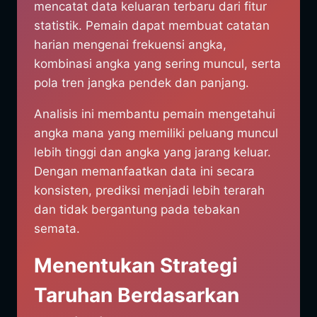
mencatat data keluaran terbaru dari fitur
statistik. Pemain dapat membuat catatan
harian mengenai frekuensi angka,
kombinasi angka yang sering muncul, serta
pola tren jangka pendek dan panjang.
Analisis ini membantu pemain mengetahui
angka mana yang memiliki peluang muncul
lebih tinggi dan angka yang jarang keluar.
Dengan memanfaatkan data ini secara
konsisten, prediksi menjadi lebih terarah
dan tidak bergantung pada tebakan
semata.
Menentukan Strategi
Taruhan Berdasarkan