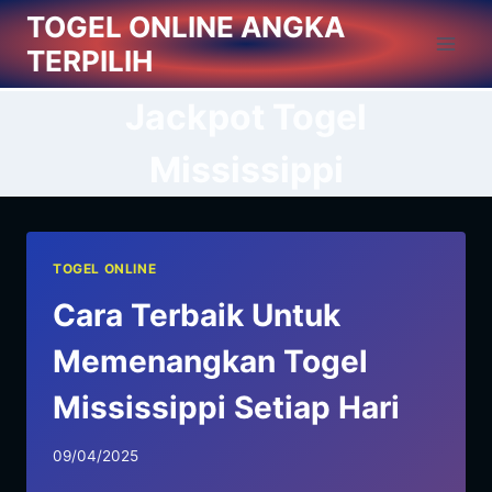
Skip
TOGEL ONLINE ANGKA
to
TERPILIH
content
Jackpot Togel
Mississippi
TOGEL ONLINE
Cara Terbaik Untuk
Memenangkan Togel
Mississippi Setiap Hari
09/04/2025