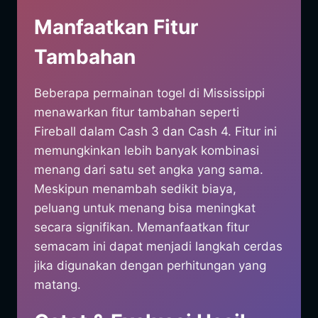
Manfaatkan Fitur
Tambahan
Beberapa permainan togel di Mississippi
menawarkan fitur tambahan seperti
Fireball dalam Cash 3 dan Cash 4. Fitur ini
memungkinkan lebih banyak kombinasi
menang dari satu set angka yang sama.
Meskipun menambah sedikit biaya,
peluang untuk menang bisa meningkat
secara signifikan. Memanfaatkan fitur
semacam ini dapat menjadi langkah cerdas
jika digunakan dengan perhitungan yang
matang.