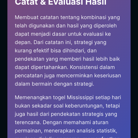
Catat & Evaluasi Hasil
Membuat catatan tentang kombinasi yang
telah digunakan dan hasil yang diperoleh
dapat menjadi dasar untuk evaluasi ke
depan. Dari catatan ini, strategi yang
kurang efektif bisa dihindari, dan
pendekatan yang memberi hasil lebih baik
dapat dipertahankan. Konsistensi dalam
pencatatan juga mencerminkan keseriusan
dalam bermain dengan strategi.
Memenangkan togel Mississippi setiap hari
bukan sekadar soal keberuntungan, tetapi
juga hasil dari pendekatan strategis yang
terencana. Dengan memahami aturan
permainan, menerapkan analisis statistik,