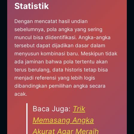
Statistik
Dengan mencatat hasil undian
sebelumnya, pola angka yang sering
muncul bisa diidentifikasi. Angka-angka
tersebut dapat dijadikan dasar dalam
menyusun kombinasi baru. Meskipun tidak
ada jaminan bahwa pola tertentu akan
terus berulang, data historis tetap bisa
menjadi referensi yang lebih logis
dibandingkan pemilihan angka secara
acak.
Baca Juga:
Trik
Memasang Angka
Akurat Agar Meraih