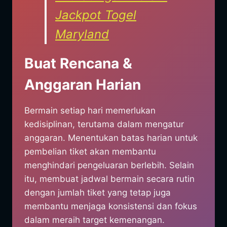
Jackpot Togel
Maryland
Buat Rencana &
Anggaran Harian
Bermain setiap hari memerlukan
kedisiplinan, terutama dalam mengatur
anggaran. Menentukan batas harian untuk
pembelian tiket akan membantu
menghindari pengeluaran berlebih. Selain
itu, membuat jadwal bermain secara rutin
dengan jumlah tiket yang tetap juga
membantu menjaga konsistensi dan fokus
dalam meraih target kemenangan.