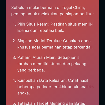
Sebelum mulai bermain di Togel China,
penting untuk melakukan persiapan berikut:
Pilih Situs Resmi: Pastikan situs memiliki
lisensi dan reputasi baik.
Siapkan Modal Terukur: Gunakan dana
khusus agar permainan tetap terkendali.
Pahami Aturan Main: Setiap jenis
taruhan memiliki aturan dan peluang
yang berbeda.
Kumpulkan Data Keluaran: Catat hasil
beberapa periode terakhir untuk analisis
angka.
Tetapkan Target Menang dan Batas