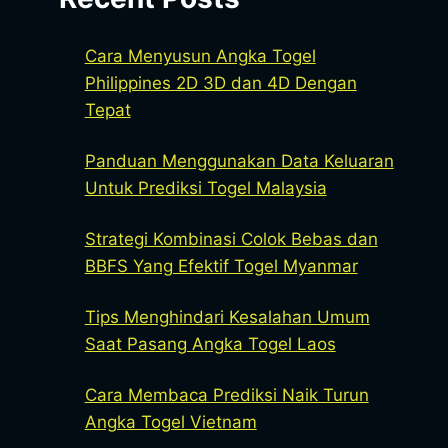
Cara Menyusun Angka Togel
Philippines 2D 3D dan 4D Dengan
Tepat
Panduan Menggunakan Data Keluaran
Untuk Prediksi Togel Malaysia
Strategi Kombinasi Colok Bebas dan
BBFS Yang Efektif Togel Myanmar
Tips Menghindari Kesalahan Umum
Saat Pasang Angka Togel Laos
Cara Membaca Prediksi Naik Turun
Angka Togel Vietnam