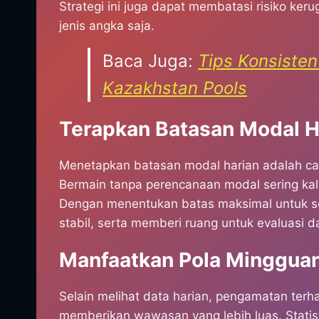
Strategi ini juga dapat membatasi risiko keru
jenis angka saja.
Baca Juga:
Tips Konsisten
Kazakhstan Pools
Terapkan Batasan Modal H
Menetapkan batasan modal harian adalah ca
Bermain tanpa perencanaan modal sering kal
Dengan menentukan batas maksimal untuk set
stabil, serta memberi ruang untuk evaluasi d
Manfaatkan Pola Mingguan 
Selain melihat data harian, pengamatan ter
memberikan wawasan yang lebih luas. Statis