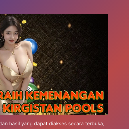
an hasil yang dapat diakses secara terbuka,