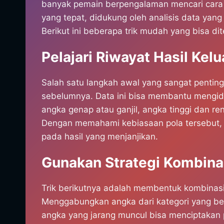
banyak pemain berpengalaman mencari cara e
yang tepat, didukung oleh analisis data yang
Berikut ini beberapa trik mudah yang bisa di
Pelajari Riwayat Hasil Kel
Salah satu langkah awal yang sangat penting
sebelumnya. Data ini bisa membantu mengiden
angka genap atau ganjil, angka tinggi dan re
Dengan memahami kebiasaan pola tersebut, p
pada hasil yang menjanjikan.
Gunakan Strategi Kombina
Trik berikutnya adalah membentuk kombinas
Menggabungkan angka dari kategori yang ber
angka yang jarang muncul bisa menciptakan 