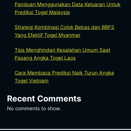
Panduan Menggunakan Data Keluaran Untuk
Prediksi Togel Malaysia
Strategi Kombinasi Colok Bebas dan BBFS
Yang Efektif Togel Myanmar
Tips Menghindari Kesalahan Umum Saat
Pasang Angka Togel Laos
Cara Membaca Prediksi Naik Turun Angka
Togel Vietnam
Recent Comments
No comments to show.