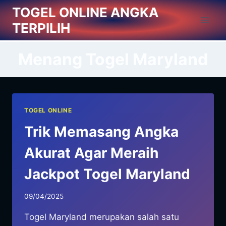
Skip
TOGEL ONLINE ANGKA
to
TERPILIH
content
Menang Togel Maryland
TOGEL ONLINE
Trik Memasang Angka
Akurat Agar Meraih
Jackpot Togel Maryland
09/04/2025
Togel Maryland merupakan salah satu