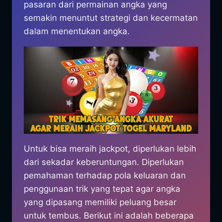
pasaran dari permainan angka yang
semakin menuntut strategi dan kecermatan
dalam menentukan angka.
Untuk bisa meraih jackpot, diperlukan lebih
dari sekadar keberuntungan. Diperlukan
pemahaman terhadap pola keluaran dan
penggunaan trik yang tepat agar angka
yang dipasang memiliki peluang besar
untuk tembus. Berikut ini adalah beberapa