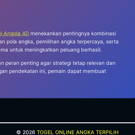
l Angola 4D
menekankan pentingnya kombinasi
an pola angka, pemilihan angka terpercaya, serta
ama untuk meningkatkan peluang berhasil.
n peran penting agar strategi tetap relevan dan
ngan pendekatan ini, pemain dapat membuat
© 2026
TOGEL ONLINE ANGKA TERPILIH