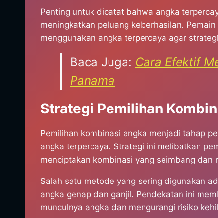
Penting untuk dicatat bahwa angka terperca
meningkatkan peluang keberhasilan. Pemain ha
menggunakan angka terpercaya agar strategi 
Baca Juga:
Cara Efektif M
Panama
Strategi Pemilihan Kombi
Pemilihan kombinasi angka menjadi tahap p
angka terpercaya. Strategi ini melibatkan 
menciptakan kombinasi yang seimbang dan re
Salah satu metode yang sering digunakan ad
angka genap dan ganjil. Pendekatan ini m
munculnya angka dan mengurangi risiko keh