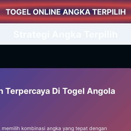
TOGEL ONLINE ANGKA TERPILIH
Strategi Angka Terpilih
an Terpercaya Di Togel Angola
k memilih kombinasi angka yang tepat dengan