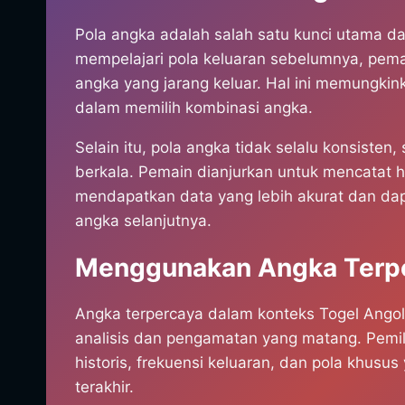
Pola angka adalah salah satu kunci utama d
mempelajari pola keluaran sebelumnya, pem
angka yang jarang keluar. Hal ini memungki
dalam memilih kombinasi angka.
Selain itu, pola angka tidak selalu konsisten,
berkala. Pemain dianjurkan untuk mencatat h
mendapatkan data yang lebih akurat dan dap
angka selanjutnya.
Menggunakan Angka Terp
Angka terpercaya dalam konteks Togel Angol
analisis dan pengamatan yang matang. Pemil
historis, frekuensi keluaran, dan pola khusu
terakhir.