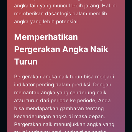
angka lain yang muncul lebih jarang. Hal ini
memberikan dasar logis dalam memilih
angka yang lebih potensial.
Memperhatikan
Pergerakan Angka Naik
Turun
Pergerakan angka naik turun bisa menjadi
indikator penting dalam prediksi. Dengan
memantau angka yang cenderung naik
atau turun dari periode ke periode, Anda
bisa mendapatkan gambaran tentang
kecenderungan angka di masa depan.
Pergerakan naik menunjukkan angka yang