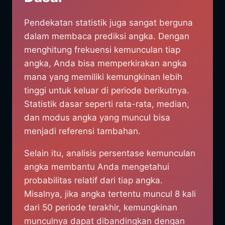
Pendekatan statistik juga sangat berguna
dalam membaca prediksi angka. Dengan
menghitung frekuensi kemunculan tiap
angka, Anda bisa memperkirakan angka
mana yang memiliki kemungkinan lebih
tinggi untuk keluar di periode berikutnya.
Statistik dasar seperti rata-rata, median,
dan modus angka yang muncul bisa
menjadi referensi tambahan.
Selain itu, analisis persentase kemunculan
angka membantu Anda mengetahui
probabilitas relatif dari tiap angka.
Misalnya, jika angka tertentu muncul 8 kali
dari 50 periode terakhir, kemungkinan
munculnya dapat dibandingkan dengan