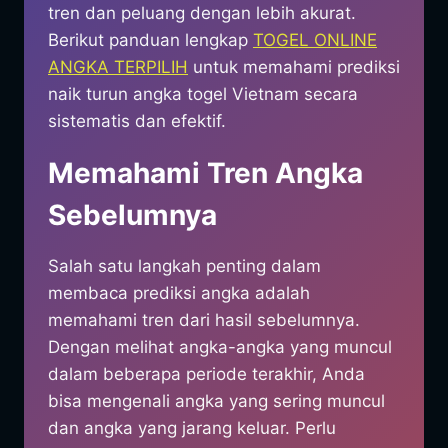
tren dan peluang dengan lebih akurat.
Berikut panduan lengkap
TOGEL ONLINE
ANGKA TERPILIH
untuk memahami prediksi
naik turun angka togel Vietnam secara
sistematis dan efektif.
Memahami Tren Angka
Sebelumnya
Salah satu langkah penting dalam
membaca prediksi angka adalah
memahami tren dari hasil sebelumnya.
Dengan melihat angka-angka yang muncul
dalam beberapa periode terakhir, Anda
bisa mengenali angka yang sering muncul
dan angka yang jarang keluar. Perlu