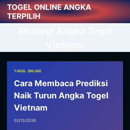
Skip
TOGEL ONLINE ANGKA
to
TERPILIH
content
Strategi Angka Togel
Vietnam
TOGEL ONLINE
Cara Membaca Prediksi
Naik Turun Angka Togel
Vietnam
02/13/2026