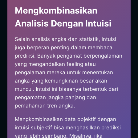
Mengkombinasikan
Analisis Dengan Intuisi
Selain analisis angka dan statistik, intuisi
juga berperan penting dalam membaca
prediksi. Banyak pengamat berpengalaman
yang mengandalkan feeling atau
pengalaman mereka untuk menentukan
angka yang kemungkinan besar akan
muncul. Intuisi ini biasanya terbentuk dari
pengamatan jangka panjang dan
pemahaman tren angka.
Mengkombinasikan data objektif dengan
intuisi subjektif bisa menghasilkan prediksi
yang lebih seimbang. Misalnya, jika