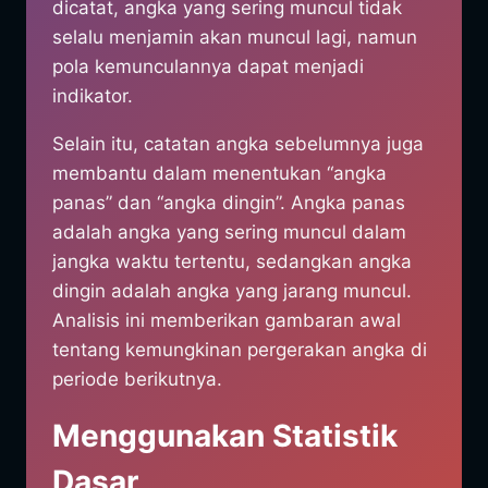
dicatat, angka yang sering muncul tidak
selalu menjamin akan muncul lagi, namun
pola kemunculannya dapat menjadi
indikator.
Selain itu, catatan angka sebelumnya juga
membantu dalam menentukan “angka
panas” dan “angka dingin”. Angka panas
adalah angka yang sering muncul dalam
jangka waktu tertentu, sedangkan angka
dingin adalah angka yang jarang muncul.
Analisis ini memberikan gambaran awal
tentang kemungkinan pergerakan angka di
periode berikutnya.
Menggunakan Statistik
Dasar