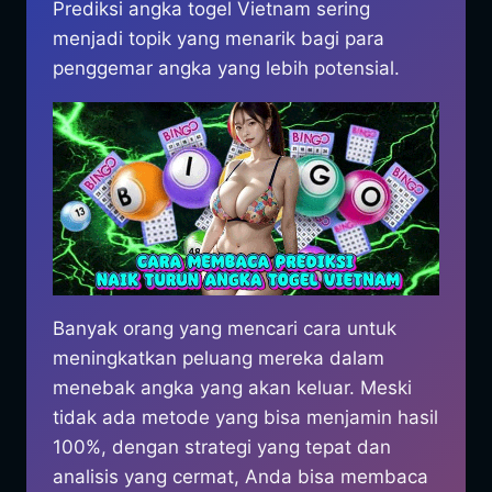
Prediksi angka togel Vietnam sering
menjadi topik yang menarik bagi para
penggemar angka yang lebih potensial.
Banyak orang yang mencari cara untuk
meningkatkan peluang mereka dalam
menebak angka yang akan keluar. Meski
tidak ada metode yang bisa menjamin hasil
100%, dengan strategi yang tepat dan
analisis yang cermat, Anda bisa membaca