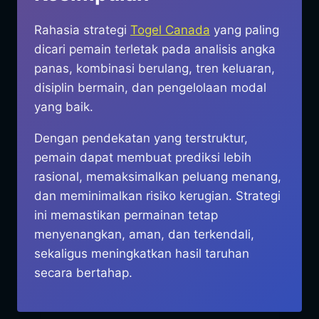
Rahasia strategi
Togel Canada
yang paling
dicari pemain terletak pada analisis angka
panas, kombinasi berulang, tren keluaran,
disiplin bermain, dan pengelolaan modal
yang baik.
Dengan pendekatan yang terstruktur,
pemain dapat membuat prediksi lebih
rasional, memaksimalkan peluang menang,
dan meminimalkan risiko kerugian. Strategi
ini memastikan permainan tetap
menyenangkan, aman, dan terkendali,
sekaligus meningkatkan hasil taruhan
secara bertahap.