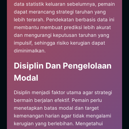
data statistik keluaran sebelumnya, pemain
dapat merancang strategi taruhan yang
lebih terarah. Pendekatan berbasis data ini
membantu membuat prediksi lebih akurat
dan mengurangi keputusan taruhan yang
impulsif, sehingga risiko kerugian dapat
diminimalkan.
Disiplin Dan Pengelolaan
Modal
Disiplin menjadi faktor utama agar strategi
bermain berjalan efektif. Pemain perlu
menetapkan batas modal dan target
kemenangan harian agar tidak mengalami
kerugian yang berlebihan. Mengetahui