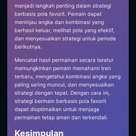
menjadi langkah penting dalam strategi
berbasis pola favorit. Pemain dapat
meninjau angka dan kombinasi yang
berhasil keluar, melihat pola yang efektif,
dan menyesuaikan strategi untuk periode
berikutnya.
Mencatat hasil permainan secara teratur
memungkinkan pemain memahami tren
terbaru, mengetahui kombinasi angka yang
paling sering muncul, dan menyesuaikan
strategi dengan tepat. Dengan cara ini,
strategi bermain berbasis pola favorit
dapat dioptimalkan untuk menjaga
permainan tetap aman dan terkendali.
Kesimpulan