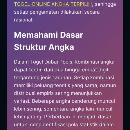
TOGEL ONLINE ANGKA TERPILIH
, sehingga
setiap pengamatan dilakukan secara
rasional.
Memahami Dasar
Struktur Angka
Dalam Togel Dubai Pools, kombinasi angka
dapat terdiri dari dua hingga empat digit
tergantung jenis taruhan. Setiap kombinasi
memiliki peluang teoritis yang sama, namun
distribusi empiris sering menunjukkan
variasi. Beberapa angka cenderung muncul
lebih sering, sementara angka lain muncul
lebih jarang. Perbedaan ini menjadi dasar
untuk mengidentifikasi pola statistik dalam