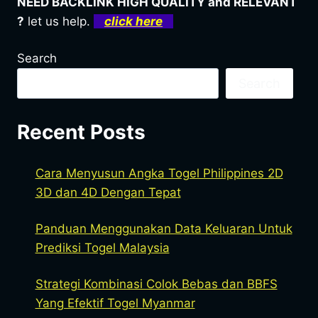
NEED BACKLINK HIGH QUALITY and RELEVANT
?
let us help.
click here
Search
Search
Recent Posts
Cara Menyusun Angka Togel Philippines 2D
3D dan 4D Dengan Tepat
Panduan Menggunakan Data Keluaran Untuk
Prediksi Togel Malaysia
Strategi Kombinasi Colok Bebas dan BBFS
Yang Efektif Togel Myanmar