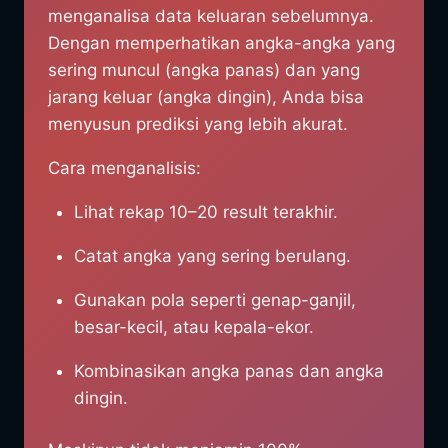
menganalisa data keluaran sebelumnya.
Dengan memperhatikan angka-angka yang
sering muncul (angka panas) dan yang
jarang keluar (angka dingin), Anda bisa
menyusun prediksi yang lebih akurat.
Cara menganalisis:
Lihat rekap 10–20 result terakhir.
Catat angka yang sering berulang.
Gunakan pola seperti genap-ganjil,
besar-kecil, atau kepala-ekor.
Kombinasikan angka panas dan angka
dingin.