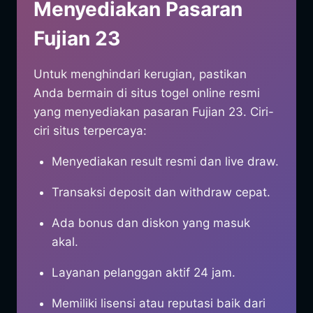
Menyediakan Pasaran
Fujian 23
Untuk menghindari kerugian, pastikan
Anda bermain di situs togel online resmi
yang menyediakan pasaran Fujian 23. Ciri-
ciri situs terpercaya:
Menyediakan result resmi dan live draw.
Transaksi deposit dan withdraw cepat.
Ada bonus dan diskon yang masuk
akal.
Layanan pelanggan aktif 24 jam.
Memiliki lisensi atau reputasi baik dari