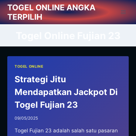
Skip
TOGEL ONLINE ANGKA
to
TERPILIH
content
Togel Online Fujian 23
TOGEL ONLINE
Strategi Jitu
Mendapatkan Jackpot Di
Togel Fujian 23
09/05/2025
Togel Fujian 23 adalah salah satu pasaran