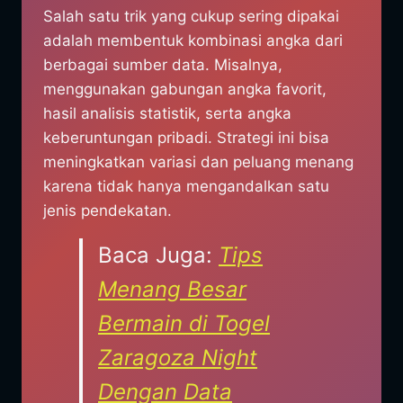
Salah satu trik yang cukup sering dipakai
adalah membentuk kombinasi angka dari
berbagai sumber data. Misalnya,
menggunakan gabungan angka favorit,
hasil analisis statistik, serta angka
keberuntungan pribadi. Strategi ini bisa
meningkatkan variasi dan peluang menang
karena tidak hanya mengandalkan satu
jenis pendekatan.
Baca Juga:
Tips
Menang Besar
Bermain di Togel
Zaragoza Night
Dengan Data