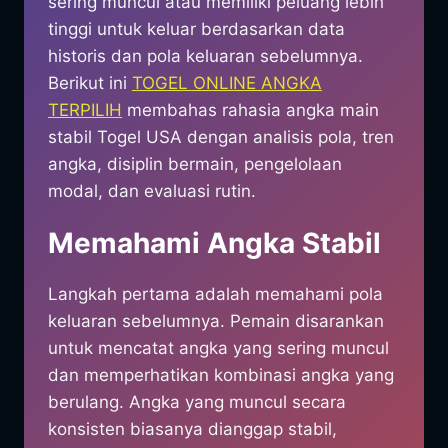
sering muncul atau memiliki peluang lebih
tinggi untuk keluar berdasarkan data
historis dan pola keluaran sebelumnya.
Berikut ini
TOGEL ONLINE ANGKA
TERPILIH
membahas rahasia angka main
stabil Togel USA dengan analisis pola, tren
angka, disiplin bermain, pengelolaan
modal, dan evaluasi rutin.
Memahami Angka Stabil
Langkah pertama adalah memahami pola
keluaran sebelumnya. Pemain disarankan
untuk mencatat angka yang sering muncul
dan memperhatikan kombinasi angka yang
berulang. Angka yang muncul secara
konsisten biasanya dianggap stabil,