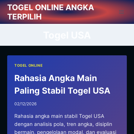
Skip
TOGEL ONLINE ANGKA
to
TERPILIH
content
Togel USA
TOGEL ONLINE
Rahasia Angka Main
Paling Stabil Togel USA
02/12/2026
Rahasia angka main stabil Togel USA
dengan analisis pola, tren angka, disiplin
bermain, pengelolaan modal, dan evaluasi