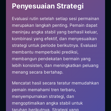
Penyesuaian Strategi
Evaluasi rutin setelah setiap sesi permainan
merupakan langkah penting. Pemain dapat
meninjau angka stabil yang berhasil keluar,
kombinasi yang efektif, dan menyesuaikan
strategi untuk periode berikutnya. Evaluasi
membantu memperbaiki prediksi,
membangun pendekatan bermain yang
lebih konsisten, dan meningkatkan peluang
menang secara bertahap.
Mencatat hasil secara teratur memudahkan
pemain memahami tren terbaru,
menyempurnakan strategi, dan
mengoptimalkan angka stabil untuk
taruhan berikutnya. Strategi yang