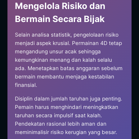
Mengelola Risiko dan
Bermain Secara Bijak
Selain analisa statistik, pengelolaan risiko
menjadi aspek krusial. Permainan 4D tetap
mengandung unsur acak sehingga
kemungkinan menang dan kalah selalu
ada. Menetapkan batas anggaran sebelum
bermain membantu menjaga kestabilan
finansial.
Disiplin dalam jumlah taruhan juga penting.
Pemain harus menghindari meningkatkan
taruhan secara impulsif saat kalah.
Pendekatan rasional lebih aman dan
meminimalisir risiko kerugian yang besar.