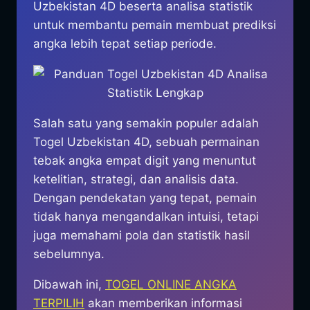
Uzbekistan 4D beserta analisa statistik
untuk membantu pemain membuat prediksi
angka lebih tepat setiap periode.
Salah satu yang semakin populer adalah
Togel Uzbekistan 4D, sebuah permainan
tebak angka empat digit yang menuntut
ketelitian, strategi, dan analisis data.
Dengan pendekatan yang tepat, pemain
tidak hanya mengandalkan intuisi, tetapi
juga memahami pola dan statistik hasil
sebelumnya.
Dibawah ini,
TOGEL ONLINE ANGKA
TERPILIH
akan memberikan informasi