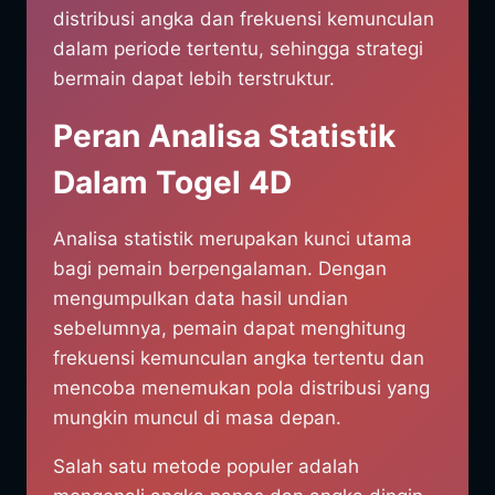
distribusi angka dan frekuensi kemunculan
dalam periode tertentu, sehingga strategi
bermain dapat lebih terstruktur.
Peran Analisa Statistik
Dalam Togel 4D
Analisa statistik merupakan kunci utama
bagi pemain berpengalaman. Dengan
mengumpulkan data hasil undian
sebelumnya, pemain dapat menghitung
frekuensi kemunculan angka tertentu dan
mencoba menemukan pola distribusi yang
mungkin muncul di masa depan.
Salah satu metode populer adalah