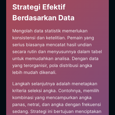
Strategi Efektif
Berdasarkan Data
Mengolah data statistik memerlukan
konsistensi dan ketelitian. Pemain yang
serius biasanya mencatat hasil undian
secara rutin dan menyusunnya dalam tabel
untuk memudahkan analisa. Dengan data
yang terorganisir, pola distribusi angka
lebih mudah dikenali.
Langkah selanjutnya adalah menetapkan
kriteria seleksi angka. Contohnya, memilih
kombinasi yang mencampurkan angka
panas, netral, dan angka dengan frekuensi
sedang. Strategi ini bertujuan menciptakan