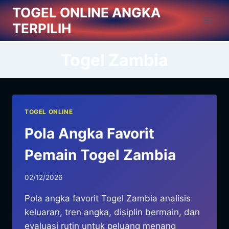
Skip
TOGEL ONLINE ANGKA
to
TERPILIH
content
Togel Zambia
TOGEL ONLINE
Pola Angka Favorit
Pemain Togel Zambia
02/12/2026
Pola angka favorit Togel Zambia analisis
keluaran, tren angka, disiplin bermain, dan
evaluasi rutin untuk peluang menang