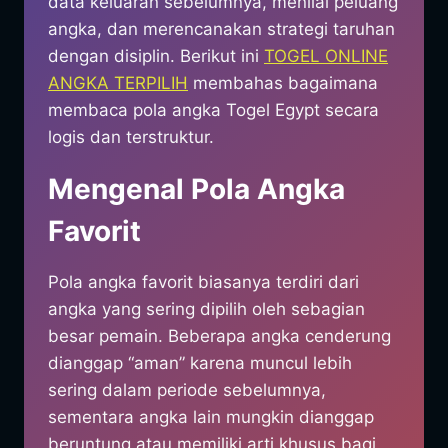
data keluaran sebelumnya, menilai peluang
angka, dan merencanakan strategi taruhan
dengan disiplin. Berikut ini
TOGEL ONLINE
ANGKA TERPILIH
membahas bagaimana
membaca pola angka Togel Egypt secara
logis dan terstruktur.
Mengenal Pola Angka
Favorit
Pola angka favorit biasanya terdiri dari
angka yang sering dipilih oleh sebagian
besar pemain. Beberapa angka cenderung
dianggap “aman” karena muncul lebih
sering dalam periode sebelumnya,
sementara angka lain mungkin dianggap
beruntung atau memiliki arti khusus bagi