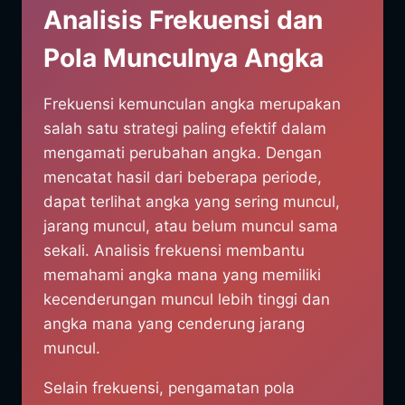
Analisis Frekuensi dan
Pola Munculnya Angka
Frekuensi kemunculan angka merupakan
salah satu strategi paling efektif dalam
mengamati perubahan angka. Dengan
mencatat hasil dari beberapa periode,
dapat terlihat angka yang sering muncul,
jarang muncul, atau belum muncul sama
sekali. Analisis frekuensi membantu
memahami angka mana yang memiliki
kecenderungan muncul lebih tinggi dan
angka mana yang cenderung jarang
muncul.
Selain frekuensi, pengamatan pola