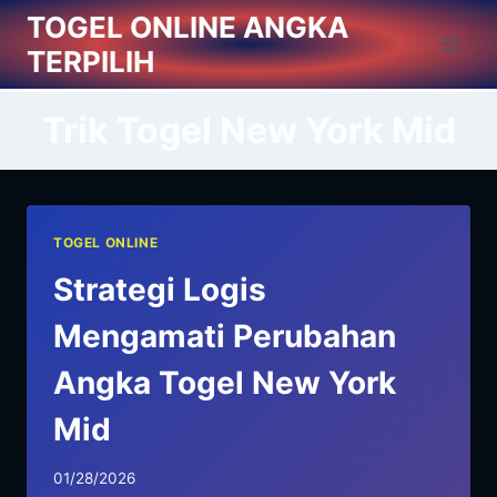
Skip
TOGEL ONLINE ANGKA
to
TERPILIH
content
Trik Togel New York Mid
TOGEL ONLINE
Strategi Logis
Mengamati Perubahan
Angka Togel New York
Mid
01/28/2026