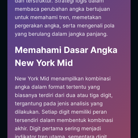
dan terstruktur. Strategi logis dalam
membaca perubahan angka bertujuan
untuk memahami tren, memetakan
pergerakan angka, serta mengenali pola
yang berulang dalam jangka panjang.
Memahami Dasar Angka
New York Mid
New York Mid menampilkan kombinasi
angka dalam format tertentu yang
biasanya terdiri dari dua atau tiga digit,
tergantung pada jenis analisis yang
dilakukan. Setiap digit memiliki peran
tersendiri dalam membentuk kombinasi
akhir. Digit pertama sering menjadi
indikator tren utama, sementara digit