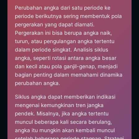
Perubahan angka dari satu periode ke
periode berikutnya sering membentuk pola
pergerakan yang dapat diamati.
Pergerakan ini bisa berupa angka naik,
turun, atau pengulangan angka tertentu
dalam periode singkat. Analisis siklus
angka, seperti rotasi antara angka besar
dan kecil atau pola ganjil-genap, menjadi
bagian penting dalam memahami dinamika
perubahan angka.
Siklus angka dapat memberikan indikasi
mengenai kemungkinan tren jangka
pendek. Misalnya, jika angka tertentu
muncul beberapa kali secara berulang,
angka itu mungkin akan kembali muncul
setelah beberapa periode stagnan. Strategi