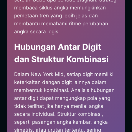
membaca siklus angka memungkinkan
pemetaan tren yang lebih jelas dan
membantu memahami ritme perubahan
angka secara logis.
Hubungan Antar Digit
dan Struktur Kombinasi
Dalam New York Mid, setiap digit memiliki
keterkaitan dengan digit lainnya dalam
membentuk kombinasi. Analisis hubungan
antar digit dapat mengungkap pola yang
tidak terlihat jika hanya menilai angka
secara individual. Struktur kombinasi,
seperti pasangan angka kembar, angka
simetris, atau urutan tertentu, sering