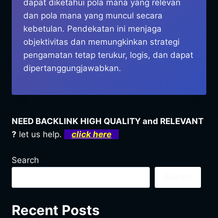
dapat diketahui pola mana yang relevan
dan pola mana yang muncul secara
kebetulan. Pendekatan ini menjaga
objektivitas dan memungkinkan strategi
pengamatan tetap terukur, logis, dan dapat
dipertanggungjawabkan.
NEED BACKLINK HIGH QUALITY and RELEVANT
?
let us help.
click here
Search
Search
Recent Posts