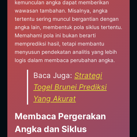
kemunculan angka dapat memberikan
wawasan tambahan. Misalnya, angka
tertentu sering muncul bergantian dengan
angka lain, membentuk pola siklus tertentu.
Memahami pola ini bukan berarti
memprediksi hasil, tetapi membantu
menyusun pendekatan analitis yang lebih
logis dalam membaca perubahan angka.
Baca Juga:
Strategi
Togel Brunei Prediksi
Yang Akurat
Membaca Pergerakan
Angka dan Siklus