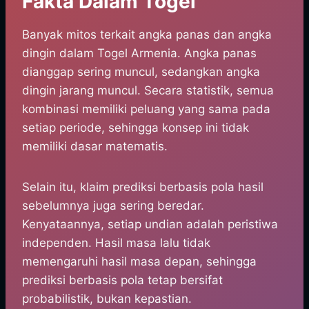
Fakta Dalam Togel
Banyak mitos terkait angka panas dan angka
dingin dalam Togel Armenia. Angka panas
dianggap sering muncul, sedangkan angka
dingin jarang muncul. Secara statistik, semua
kombinasi memiliki peluang yang sama pada
setiap periode, sehingga konsep ini tidak
memiliki dasar matematis.
Selain itu, klaim prediksi berbasis pola hasil
sebelumnya juga sering beredar.
Kenyataannya, setiap undian adalah peristiwa
independen. Hasil masa lalu tidak
memengaruhi hasil masa depan, sehingga
prediksi berbasis pola tetap bersifat
probabilistik, bukan kepastian.