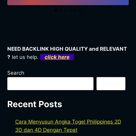
NEED BACKLINK HIGH QUALITY and RELEVANT
?
let us help.
click here
Search
Search
Recent Posts
Cara Menyusun Angka Togel Philippines 2D
3D dan 4D Dengan Tepat