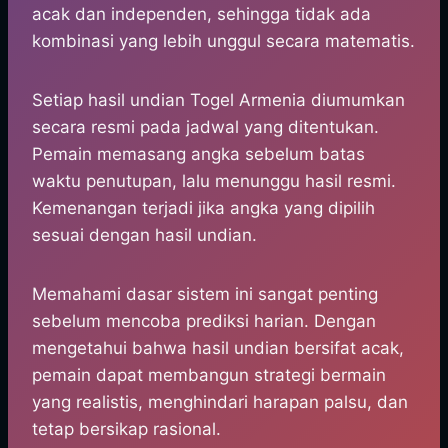
acak dan independen, sehingga tidak ada
kombinasi yang lebih unggul secara matematis.
Setiap hasil undian Togel Armenia diumumkan
secara resmi pada jadwal yang ditentukan.
Pemain memasang angka sebelum batas
waktu penutupan, lalu menunggu hasil resmi.
Kemenangan terjadi jika angka yang dipilih
sesuai dengan hasil undian.
Memahami dasar sistem ini sangat penting
sebelum mencoba prediksi harian. Dengan
mengetahui bahwa hasil undian bersifat acak,
pemain dapat membangun strategi bermain
yang realistis, menghindari harapan palsu, dan
tetap bersikap rasional.