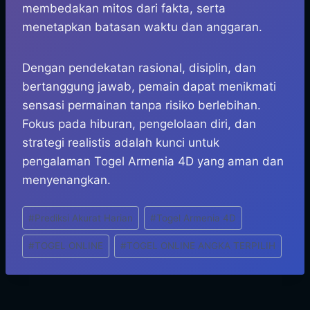
membedakan mitos dari fakta, serta
menetapkan batasan waktu dan anggaran.
Dengan pendekatan rasional, disiplin, dan
bertanggung jawab, pemain dapat menikmati
sensasi permainan tanpa risiko berlebihan.
Fokus pada hiburan, pengelolaan diri, dan
strategi realistis adalah kunci untuk
pengalaman Togel Armenia 4D yang aman dan
menyenangkan.
Post
#
Prediksi Akurat Harian
#
Togel Armenia 4D
Tags:
#
TOGEL ONLINE
#
TOGEL ONLINE ANGKA TERPILIH