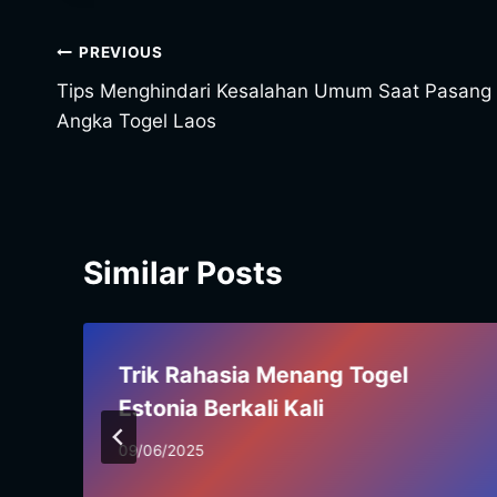
Post
PREVIOUS
Tips Menghindari Kesalahan Umum Saat Pasang
navigation
Angka Togel Laos
Similar Posts
Trik Rahasia Menang Togel
Estonia Berkali Kali
09/06/2025