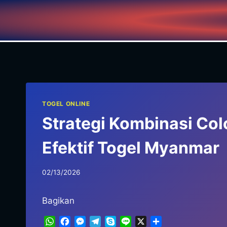
Skip
to
content
TOGEL ONLINE
Strategi Kombinasi Co
Efektif Togel Myanmar
02/13/2026
Bagikan
W
F
M
T
S
L
X
S