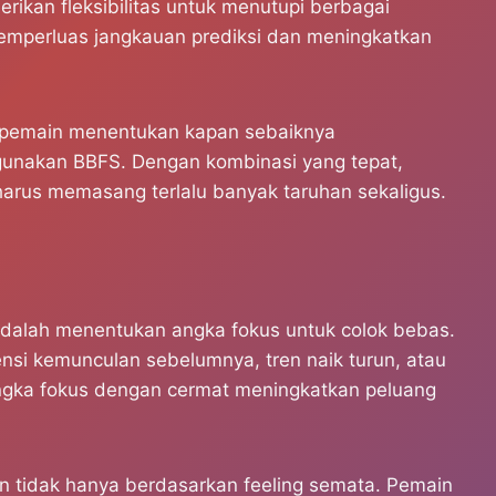
ikan fleksibilitas untuk menutupi berbagai
emperluas jangkauan prediksi dan meningkatkan
emain menentukan kapan sebaiknya
nakan BBFS. Dengan kombinasi yang tepat,
arus memasang terlalu banyak taruhan sekaligus.
adalah menentukan angka fokus untuk colok bebas.
ensi kemunculan sebelumnya, tren naik turun, atau
angka fokus dengan cermat meningkatkan peluang
 dan tidak hanya berdasarkan feeling semata. Pemain