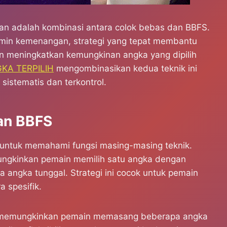
an adalah kombinasi antara colok bebas dan BBFS.
min kemenangan, strategi yang tepat membantu
n meningkatkan kemungkinan angka yang dipilih
KA TERPILIH
mengombinasikan kedua teknik ini
sistematis dan terkontrol.
an BBFS
 untuk memahami fungsi masing-masing teknik.
ungkinkan pemain memilih satu angka dengan
a angka tunggal. Strategi ini cocok untuk pemain
 spesifik.
Set) memungkinkan pemain memasang beberapa angka