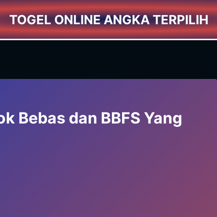
TOGEL ONLINE ANGKA TERPILIH
lok Bebas dan BBFS Yang