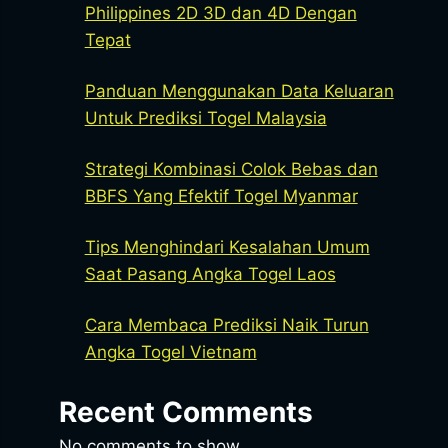
Philippines 2D 3D dan 4D Dengan
Tepat
Panduan Menggunakan Data Keluaran
Untuk Prediksi Togel Malaysia
Strategi Kombinasi Colok Bebas dan
BBFS Yang Efektif Togel Myanmar
Tips Menghindari Kesalahan Umum
Saat Pasang Angka Togel Laos
Cara Membaca Prediksi Naik Turun
Angka Togel Vietnam
Recent Comments
No comments to show.