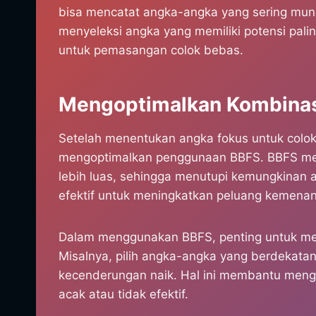
bisa mencatat angka-angka yang sering munc
menyeleksi angka yang memiliki potensi palin
untuk pemasangan colok bebas.
Mengoptimalkan Kombina
Setelah menentukan angka fokus untuk colok
mengoptimalkan penggunaan BBFS. BBFS m
lebih luas, sehingga menutupi kemungkinan an
efektif untuk meningkatkan peluang kemena
Dalam menggunakan BBFS, penting untuk meny
Misalnya, pilih angka-angka yang berdekata
kecenderungan naik. Hal ini membantu mengu
acak atau tidak efektif.