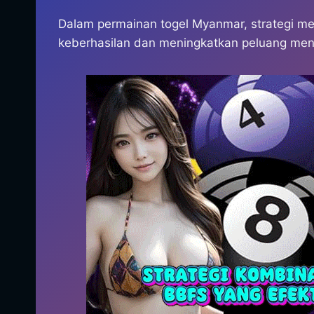
h
a
e
e
k
i
h
a
c
s
l
y
n
a
Dalam permainan togel Myanmar, strategi me
t
e
s
e
p
e
r
keberhasilan dan meningkatkan peluang me
s
b
e
g
e
e
A
o
n
r
p
o
g
a
p
k
e
m
r