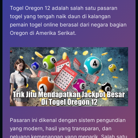
h
a
e
e
k
i
h
a
c
s
l
y
n
a
Togel Oregon 12 adalah salah satu pasaran
t
e
s
e
p
e
r
togel yang tengah naik daun di kalangan
s
b
e
g
e
e
pemain togel online berasal dari negara bagian
A
o
n
r
Oregon di Amerika Serikat.
p
o
g
a
p
k
e
m
r
Pasaran ini dikenal dengan sistem pengundian
yang modern, hasil yang transparan, dan
peluang kemenangan yang menarik. Salah satu