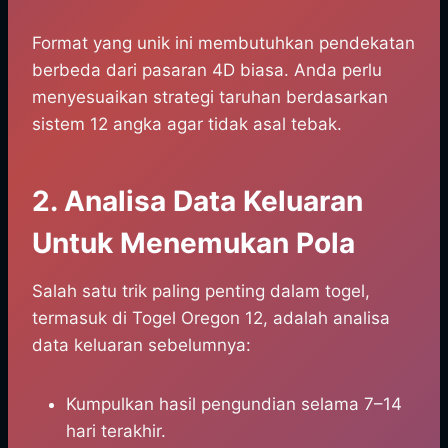
Format yang unik ini membutuhkan pendekatan
berbeda dari pasaran 4D biasa. Anda perlu
menyesuaikan strategi taruhan berdasarkan
sistem 12 angka agar tidak asal tebak.
2. Analisa Data Keluaran
Untuk Menemukan Pola
Salah satu trik paling penting dalam togel,
termasuk di Togel Oregon 12, adalah analisa
data keluaran sebelumnya:
Kumpulkan hasil pengundian selama 7–14
hari terakhir.