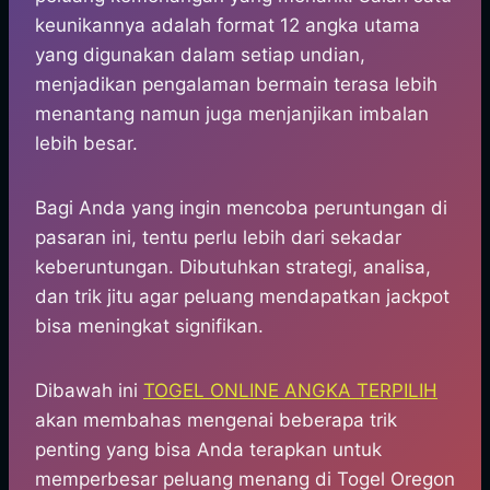
keunikannya adalah format 12 angka utama
yang digunakan dalam setiap undian,
menjadikan pengalaman bermain terasa lebih
menantang namun juga menjanjikan imbalan
lebih besar.
Bagi Anda yang ingin mencoba peruntungan di
pasaran ini, tentu perlu lebih dari sekadar
keberuntungan. Dibutuhkan strategi, analisa,
dan trik jitu agar peluang mendapatkan jackpot
bisa meningkat signifikan.
Dibawah ini
TOGEL ONLINE ANGKA TERPILIH
akan membahas mengenai beberapa trik
penting yang bisa Anda terapkan untuk
memperbesar peluang menang di Togel Oregon