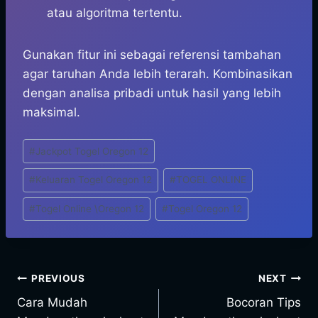
atau algoritma tertentu.
Gunakan fitur ini sebagai referensi tambahan
agar taruhan Anda lebih terarah. Kombinasikan
dengan analisa pribadi untuk hasil yang lebih
maksimal.
Post
#
Jackpot Togel Oregon 12
Tags:
#
Keluaran Togel Oregon 12
#
TOGEL ONLINE
#
Togel Online \Oregon 12
#
Togel Oregon 12
Post
PREVIOUS
NEXT
Cara Mudah
Bocoran Tips
navigation