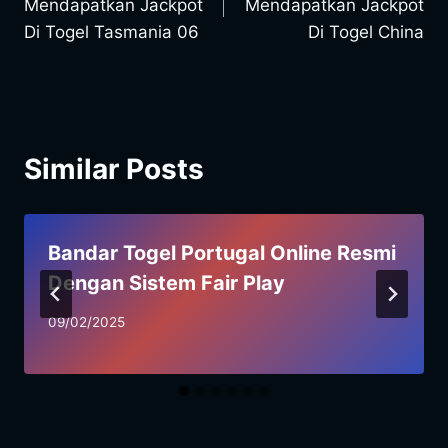
Mendapatkan Jackpot
Mendapatkan Jackpot
Di Togel Tasmania 06
Di Togel China
Similar Posts
Bandar Togel Portugal Online Resmi
Dengan Sistem Fair Play
09/02/2025