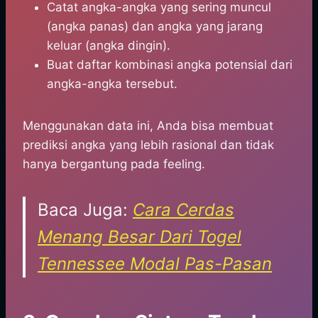
Catat angka-angka yang sering muncul
(angka panas) dan angka yang jarang
keluar (angka dingin).
Buat daftar kombinasi angka potensial dari
angka-angka tersebut.
Menggunakan data ini, Anda bisa membuat
prediksi angka yang lebih rasional dan tidak
hanya bergantung pada feeling.
Baca Juga:
Cara Cerdas
Menang Besar Dari Togel
Tennessee Modal Pas-Pasan