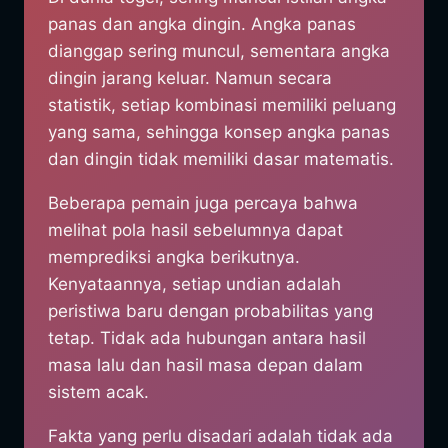
panas dan angka dingin. Angka panas
dianggap sering muncul, sementara angka
dingin jarang keluar. Namun secara
statistik, setiap kombinasi memiliki peluang
yang sama, sehingga konsep angka panas
dan dingin tidak memiliki dasar matematis.
Beberapa pemain juga percaya bahwa
melihat pola hasil sebelumnya dapat
memprediksi angka berikutnya.
Kenyataannya, setiap undian adalah
peristiwa baru dengan probabilitas yang
tetap. Tidak ada hubungan antara hasil
masa lalu dan hasil masa depan dalam
sistem acak.
Fakta yang perlu disadari adalah tidak ada