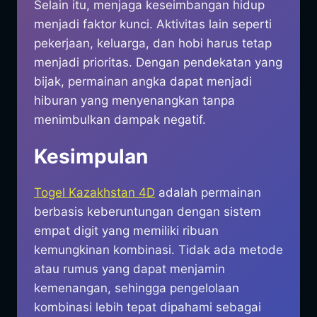
Selain itu, menjaga keseimbangan hidup
menjadi faktor kunci. Aktivitas lain seperti
pekerjaan, keluarga, dan hobi harus tetap
menjadi prioritas. Dengan pendekatan yang
bijak, permainan angka dapat menjadi
hiburan yang menyenangkan tanpa
menimbulkan dampak negatif.
Kesimpulan
Togel Kazakhstan 4D
adalah permainan
berbasis keberuntungan dengan sistem
empat digit yang memiliki ribuan
kemungkinan kombinasi. Tidak ada metode
atau rumus yang dapat menjamin
kemenangan, sehingga pengelolaan
kombinasi lebih tepat dipahami sebagai