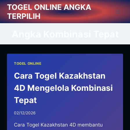
Skip
TOGEL ONLINE ANGKA
to
TERPILIH
content
Angka Kombinasi Tepat
TOGEL ONLINE
Cara Togel Kazakhstan
4D Mengelola Kombinasi
Tepat
02/12/2026
Cara Togel Kazakhstan 4D membantu